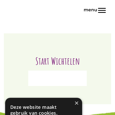
Door
Blink | Basisonderwijs
naar
Toggl
de
hoofd
inhoud
Start Wichtelen
×
Deze website maakt
gebruik van cookies.