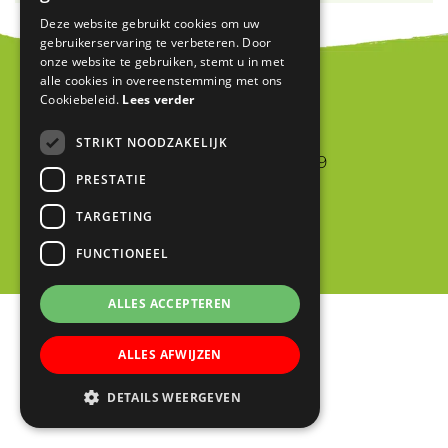
Deze website gebruikt cookies om uw
gebruikerservaring te verbeteren. Door
onze website te gebruiken, stemt u in met
alle cookies in overeenstemming met ons
Cookiebeleid.
Lees verder
Blink
STRIKT NOODZAKELIJK
Jan van Riebeeckstraat 9
PRESTATIE
4105 BA CULEMBORG
TARGETING
0345 523698
info@blinkschool.nl
FUNCTIONEEL
ALLES ACCEPTEREN
ALLES AFWIJZEN
DETAILS WEERGEVEN