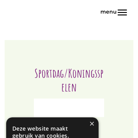
Door
Blink | Basisonderwijs
naar
Toggl
de
hoofd
inhoud
Sportdag/Koningssp
elen
×
Deze website maakt
gebruik van cookies.