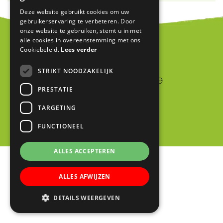
Deze website gebruikt cookies om uw
gebruikerservaring te verbeteren. Door
onze website te gebruiken, stemt u in met
alle cookies in overeenstemming met ons
Cookiebeleid.
Lees verder
Blink
STRIKT NOODZAKELIJK
Jan van Riebeeckstraat 9
PRESTATIE
4105 BA CULEMBORG
TARGETING
0345 523698
info@blinkschool.nl
FUNCTIONEEL
ALLES ACCEPTEREN
ALLES AFWIJZEN
DETAILS WEERGEVEN