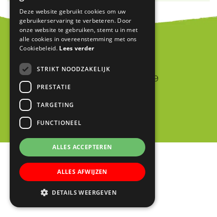
Deze website gebruikt cookies om uw
gebruikerservaring te verbeteren. Door
onze website te gebruiken, stemt u in met
alle cookies in overeenstemming met ons
Cookiebeleid.
Lees verder
Blink
STRIKT NOODZAKELIJK
Jan van Riebeeckstraat 9
PRESTATIE
4105 BA CULEMBORG
TARGETING
0345 523698
info@blinkschool.nl
FUNCTIONEEL
ALLES ACCEPTEREN
ALLES AFWIJZEN
DETAILS WEERGEVEN