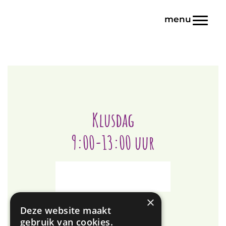
Door
Blink | Basisonderwijs
naar
Toggl
de
hoofd
inhoud
Klusdag
9:00-13:00 uur
×
Deze website maakt
gebruik van cookies.