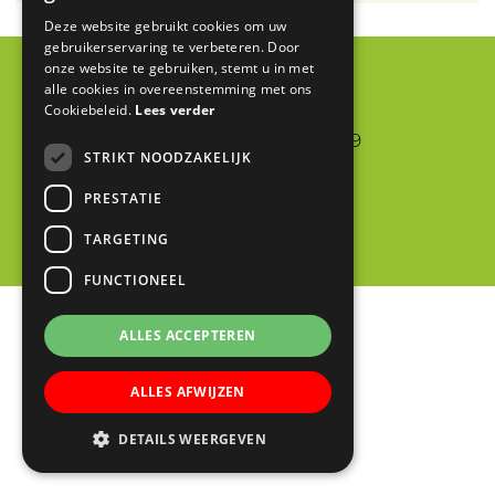
Deze website gebruikt cookies om uw
gebruikerservaring te verbeteren. Door
onze website te gebruiken, stemt u in met
Blink
alle cookies in overeenstemming met ons
Cookiebeleid.
Lees verder
Jan van Riebeeckstraat 9
STRIKT NOODZAKELIJK
4105 BA CULEMBORG
PRESTATIE
0345 523698
info@blinkschool.nl
TARGETING
FUNCTIONEEL
ALLES ACCEPTEREN
ALLES AFWIJZEN
DETAILS WEERGEVEN