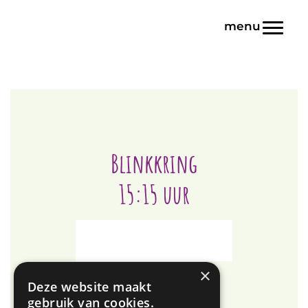
Door
Blink | Basisonderwijs
naar
Toggl
de
hoofd
inhoud
Blinkkring
15:15 uur
×
Deze website maakt
gebruik van cookies.