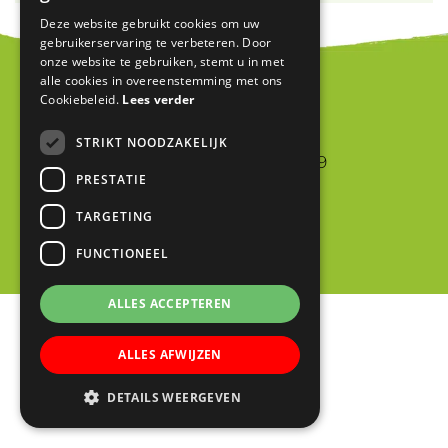
Deze website gebruikt cookies om uw
gebruikerservaring te verbeteren. Door
onze website te gebruiken, stemt u in met
alle cookies in overeenstemming met ons
Cookiebeleid.
Lees verder
Blink
STRIKT NOODZAKELIJK
Jan van Riebeeckstraat 9
PRESTATIE
4105 BA CULEMBORG
TARGETING
0345 523698
info@blinkschool.nl
FUNCTIONEEL
ALLES ACCEPTEREN
ALLES AFWIJZEN
DETAILS WEERGEVEN