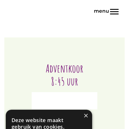
Door
Blink | Basisonderwijs
naar
Toggl
de
hoofd
inhoud
Adventkoor
8:45 uur
×
Deze website maakt
gebruik van cookies.