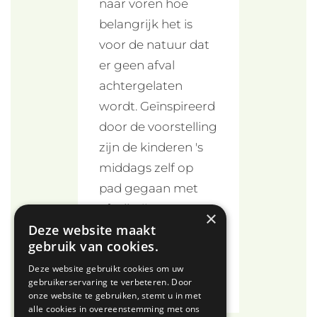
naar voren hoe
belangrijk het is
voor de natuur dat
er geen afval
achtergelaten
wordt. Geïnspireerd
door de voorstelling
zijn de kinderen 's
middags zelf op
pad gegaan met
afvalknijpers om
×
Deze website maakt
zwerfafval op te
gebruik van cookies.
ruimen in de buurt.
Deze website gebruikt cookies om uw
gebruikerservaring te verbeteren. Door
onze website te gebruiken, stemt u in met
alle cookies in overeenstemming met ons