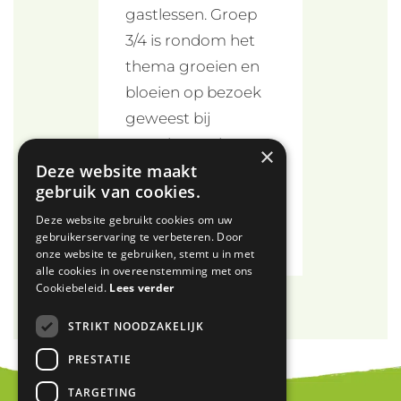
gastlessen. Groep
3/4 is rondom het
thema groeien en
bloeien op bezoek
geweest bij
Caetshage, de
×
Deze website maakt
biologische
gebruik van cookies.
stadsboerderij van
Deze website gebruikt cookies om uw
Culemborg.
gebruikerservaring te verbeteren. Door
onze website te gebruiken, stemt u in met
alle cookies in overeenstemming met ons
Cookiebeleid.
Lees verder
STRIKT NOODZAKELIJK
PRESTATIE
TARGETING