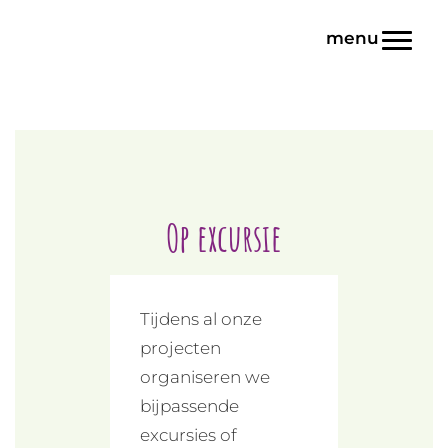
Door
Blink | Basisonderwijs
naar
Toggl
de
hoofd
inhoud
Op excursie
Tijdens al onze
projecten
organiseren we
bijpassende
excursies of