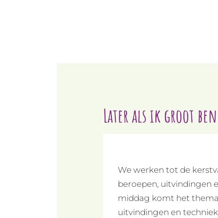
Door
Blink | Basisonderwijs
naar
de
hoofd
inhoud
Later als ik groot be
We werken tot de kerstva
beroepen, uitvindingen e
middag komt het thema t
uitvindingen en techniek