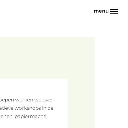
Toggl
groepen werken we over
eatieve workshops in de
kenen, papiermaché,