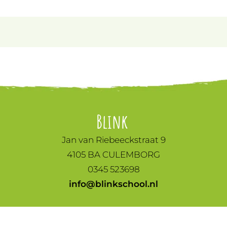
Blink
Jan van Riebeeckstraat 9
4105 BA CULEMBORG
0345 523698
info@blinkschool.nl