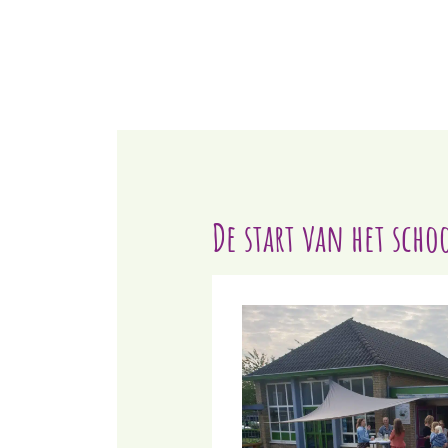
Door
Blink | Basisonderwijs
naar
de
hoofd
inhoud
De start van het scho