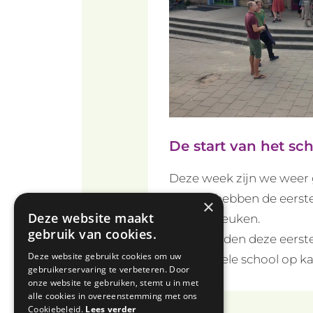
De start van het sch
Deze week zijn we weer g
Ouders hebben de eerste
×
Deze website maakt
nieuwe keuken.
gebruik van cookies.
We besteden deze eerste
Deze website gebruikt cookies om uw
met de hele school op k
gebruikerservaring te verbeteren. Door
onze website te gebruiken, stemt u in met
alle cookies in overeenstemming met ons
Cookiebeleid.
Lees verder