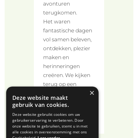
avonturen
terugkomen.
Het waren
fantastische dagen
vol samen beleven,
ontdekken, plezier
maken en
herinneringen
creëren. We kijken
terug op een
×
ontzettend
Deze website maakt
geslaagd kamp en
gebruik van cookies.
hebben met elkaar
Deze website gebruikt cookies om uw
enorm genoten!
gebruikerservaring te verbeteren. Door
onze website te gebruiken, stemt u in met
alle cookies in overeenstemming met ons
Cookiebeleid.
Lees verder