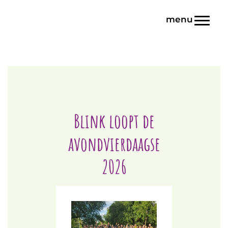
Door
Blink | Basisonderwijs
naar
Toggl
de
hoofd
inhoud
Blink loopt de
avondvierdaagse
2026