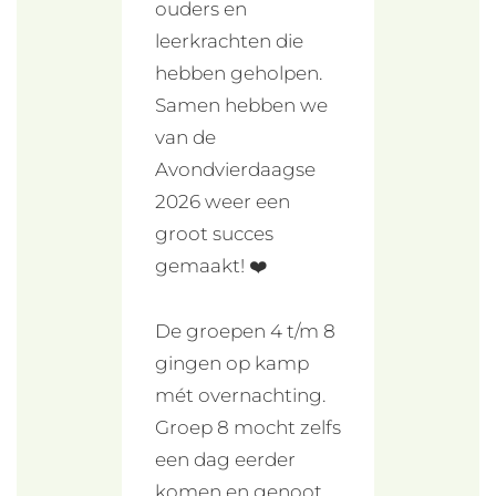
ouders en
leerkrachten die
hebben geholpen.
Samen hebben we
van de
Avondvierdaagse
2026 weer een
groot succes
gemaakt! ❤️
De groepen 4 t/m 8
gingen op kamp
mét overnachting.
Groep 8 mocht zelfs
een dag eerder
komen en genoot