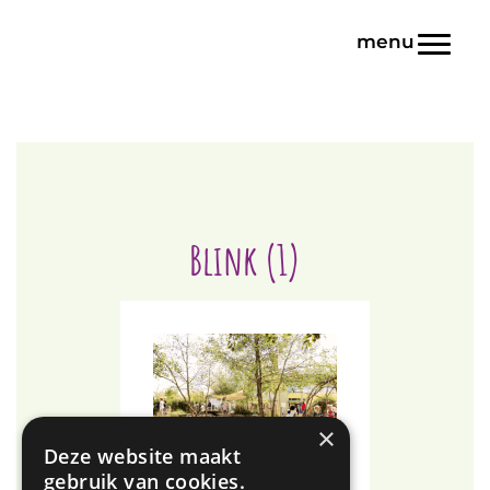
Door
Blink | Basisonderwijs
naar
Toggl
de
hoofd
inhoud
Blink (1)
×
Deze website maakt
gebruik van cookies.