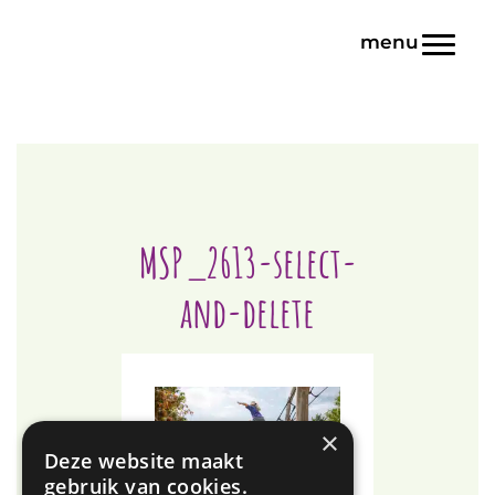
Door
Blink | Basisonderwijs
naar
Toggl
de
hoofd
inhoud
MSP_2613-select-
and-delete
×
Deze website maakt
gebruik van cookies.