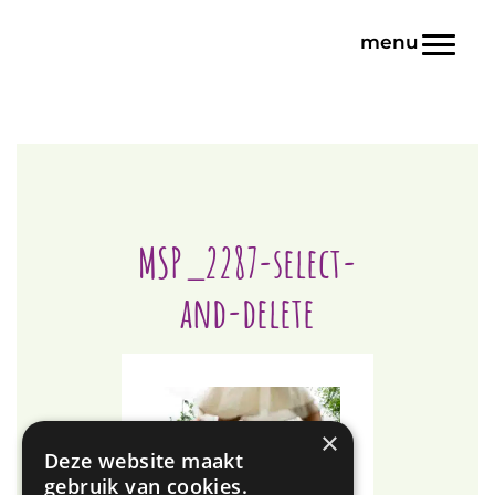
Door
Blink | Basisonderwijs
naar
Toggl
de
hoofd
inhoud
MSP_2287-select-
and-delete
×
Deze website maakt
gebruik van cookies.